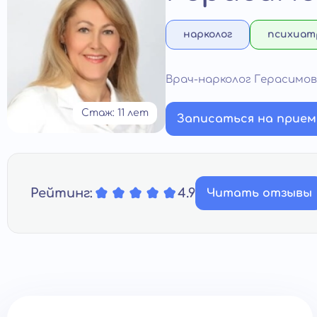
нарколог
психиат
Врач-нарколог Герасимо
Стаж: 11 лет
Записаться на прием
Рейтинг:
4.9
Читать отзывы