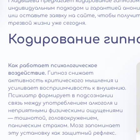
Гладышева предлагает кодирование гипнозом
индивидуальным подходом и гарантией анонимн
или оставьте заявку на сайте, чтобы получи
трезвой жизни уже сегодня.
Кодирование гипн
Как работает психологическое
воздействие.
Гипноз снижает
активность критического мышления и
усиливает восприимчивость к внушению.
Психиатр формирует в подсознании
связь между употреблением алкоголя и
неприятными физическими ощущениями
— тошнотой, головокружением,
паническим страхом. Мозг запоминает
эту установку как защитный рефлекс.