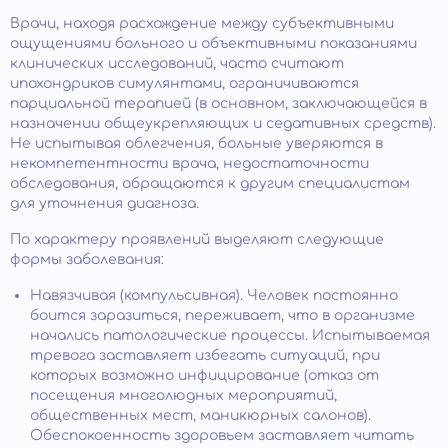
Врачи, находя расхождение между субъективными
ощущениями больного и объективными показаниями
клинических исследований, часто считают
ипохондриков симулянтами, ограничиваются
парциальной терапией (в основном, заключающейся в
назначении общеукрепляющих и седативных средств).
Не испытывая облегчения, больные уверяются в
некомпетентности врача, недостаточности
обследования, обращаются к другим специалистам
для уточнения диагноза.
По характеру проявлений выделяют следующие
формы заболевания:
Навязчивая (компульсивная). Человек постоянно
боится заразиться, переживает, что в организме
начались патологические процессы. Испытываемая
тревога заставляет избегать ситуаций, при
которых возможно инфицирование (отказ от
посещения многолюдных мероприятий,
общественных мест, маникюрных салонов).
Обеспокоенность здоровьем заставляет читать