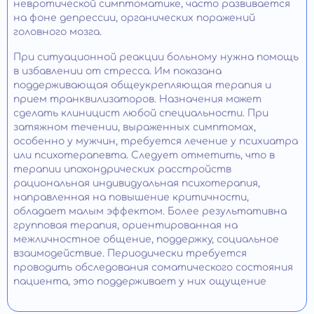
невротической симптоматике, часто развивается
на фоне депрессии, органических поражений
головного мозга.
При ситуационной реакции больному нужна помощь
в избавлении от стресса. Им показана
поддерживающая общеукрепляющая терапия и
прием транквилизаторов. Назначения может
сделать клиницист любой специальности. При
затяжном течении, выраженных симптомах,
особенно у мужчин, требуется лечение у психиатра
или психотерапевта. Следует отметить, что в
терапии ипохондрических расстройств
рациональная индивидуальная психотерапия,
направленная на повышение критичности,
обладает малым эффектом. Более результативна
групповая терапия, ориентированная на
межличностное общение, поддержку, социальное
взаимодействие. Периодически требуется
проводить обследования соматического состояния
пациента, это поддерживает у них ощущение