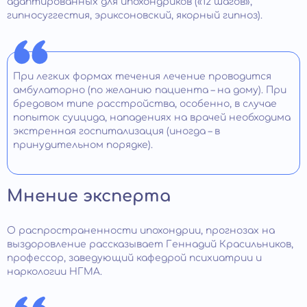
адаптированных для ипохондриков («12 шагов»,
гипносуггестия, эриксоновский, якорный гипноз).
При легких формах течения лечение проводится
амбулаторно (по желанию пациента – на дому). При
бредовом типе расстройства, особенно, в случае
попыток суицида, нападениях на врачей необходима
экстренная госпитализация (иногда – в
принудительном порядке).
Мнение эксперта
О распространенности ипохондрии, прогнозах на
выздоровление рассказывает Геннадий Красильников,
профессор, заведующий кафедрой психиатрии и
наркологии НГМА.