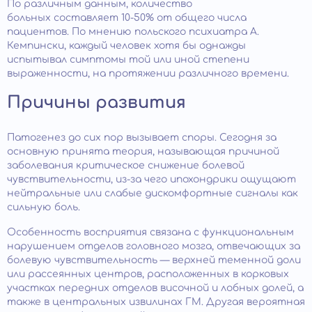
По различным данным, количество
больных составляет 10-50% от общего числа
пациентов. По мнению польского психиатра А.
Кемпински, каждый человек хотя бы однажды
испытывал симптомы той или иной степени
выраженности, на протяжении различного времени.
Причины развития
Патогенез до сих пор вызывает споры. Сегодня за
основную принята теория, называющая причиной
заболевания критическое снижение болевой
чувствительности, из-за чего ипохондрики ощущают
нейтральные или слабые дискомфортные сигналы как
сильную боль.
Особенность восприятия связана с функциональным
нарушением отделов головного мозга, отвечающих за
болевую чувствительность — верхней теменной доли
или рассеянных центров, расположенных в корковых
участках передних отделов височной и лобных долей, а
также в центральных извилинах ГМ. Другая вероятная