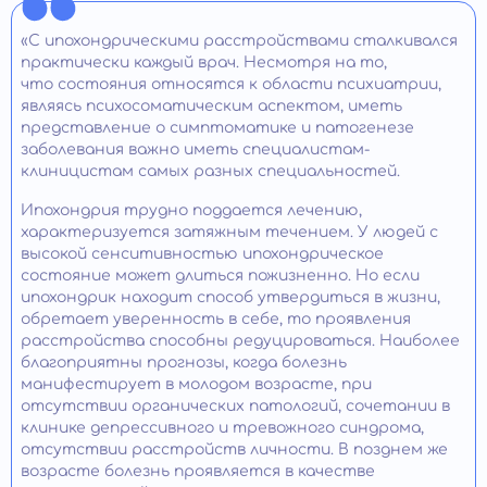
«С ипохондрическими расстройствами сталкивался
практически каждый врач. Несмотря на то,
что состояния относятся к области психиатрии,
являясь психосоматическим аспектом, иметь
представление о симптоматике и патогенезе
заболевания важно иметь специалистам-
клиницистам самых разных специальностей.
Ипохондрия трудно поддается лечению,
характеризуется затяжным течением. У людей с
высокой сенситивностью ипохондрическое
состояние может длиться пожизненно. Но если
ипохондрик находит способ утвердиться в жизни,
обретает уверенность в себе, то проявления
расстройства способны редуцироваться. Наиболее
благоприятны прогнозы, когда болезнь
манифестирует в молодом возрасте, при
отсутствии органических патологий, сочетании в
клинике депрессивного и тревожного синдрома,
отсутствии расстройств личности. В позднем же
возрасте болезнь проявляется в качестве