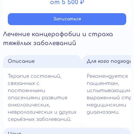
от 5 500 ₽
Записатьcя
Лечение канцерофобии и страха
тяжёлых заболеваний
Описание
Для кого подход
Терапия состояний,
Рекомендуется
связанных с
пациентам,
постоянными
испытывающим
опасениями развития
выраженный стра
онкологических,
медицинскими
неврологических и других
диагнозами.
серьёзных заболеваний.