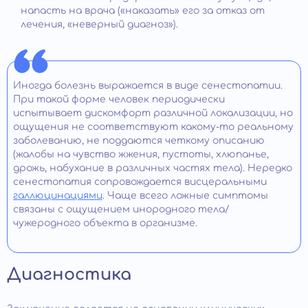
напасть на врача («наказать» его за отказ от
лечения, «неверный диагноз»).
Иногда болезнь выражается в виде сенестопатии.
При такой форме человек периодически
испытывает дискомфорт различной локализации, но
ощущения не соответствуют какому-то реальному
заболеванию, не поддаются четкому описанию
(жалобы на чувство жжения, пустоты, хлюпанье,
дрожь, набухание в различных частях тела). Нередко
сенестопатия сопровождается висцеральными
галлюцинациями
. Чаще всего ложные симптомы
связаны с ощущением инородного тела/
чужеродного объекта в организме.
Диагностика