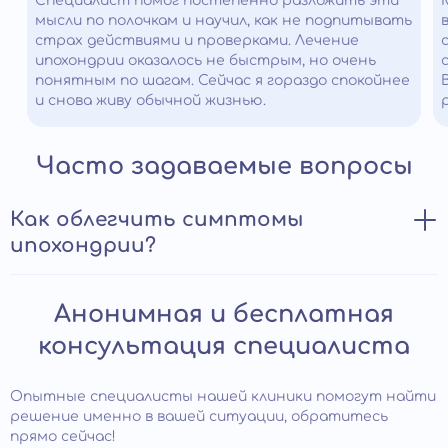
Специалист помог постепенно разложить эти
мысли по полочкам и научил, как не подпитывать
страх действиями и проверками. Лечение
ипохондрии оказалось не быстрым, но очень
понятным по шагам. Сейчас я гораздо спокойнее
и снова живу обычной жизнью.
Часто задаваемые вопросы
Как облегчить симптомы
ипохондрии?
При нетяжелой форме расстройства человек может
Анонимная и бесплатная
самостоятельно облегчить свое состояние.
Отвлечься от постоянных мыслей о болезни помогут
консультация специалиста
физические нагрузки, хобби, общение с друзьями.
Хорошие результаты дают занятия медитативными
практиками, направленными на повышения контроля
Опытные специалисты нашей клиники помогут найти
негативных мыслей и эмоций, йога. Рекомендуется
решение именно в вашей ситуации, обратитесь
избегать информацию, связанную с заболеваниями,
прямо сейчас!