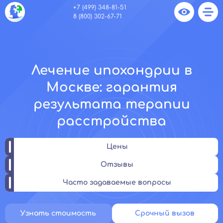
+7 (499) 348-81-51
8 (800) 302-67-71
Лечение ипохондрии в
Москве: гарантия
результата терапии
расстройства
Цены
Отзывы
Часто задаваемые вопросы
Узнать стоимость
Срочный вызов