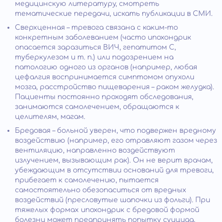
медицинскую литературу, смотреть
тематические передачи, искать публикации в СМИ.
Сверхценная – тревога связана с каким-то
конкретным заболеванием (часто ипохондрик
опасается заразиться ВИЧ, гепатитом C,
туберкулезом и т. п.) или подозрением на
патологию одного из органов (например, любая
цефалгия воспринимается симптомом опухоли
мозга, расстройство пищеварения – раком желудка).
Пациенты постоянно проходят обследования,
занимаются самолечением, обращаются к
целителям, магам.
Бредовая – больной уверен, что подвержен вредному
воздействию (например, его отравляют газом через
вентиляцию, направленно воздействуют
излучением, вызывающим рак). Он не верит врачам,
убеждающим в отсутствии оснований для тревоги,
прибегает к самолечению, пытается
самостоятельно обезопаситься от вредных
воздействий (пресловутые шапочки из фольги). При
тяжелых формах ипохондрик с бредовой формой
болезни может предпринять попытку суицида,