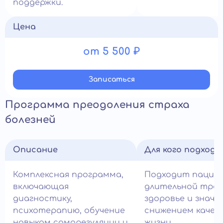
поддержки.
Цена
от 5 500 ₽
Записатьcя
Программа преодоления страха
болезней
Описание
Для кого подход
Комплексная программа,
Подходит пацие
включающая
длительной трев
диагностику,
здоровье и знач
психотерапию, обучение
снижением качес
навыкам саморегуляции и
жизни.