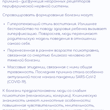
причина – дисфункция нейронных рецепторов
периферической нервной системы.
Спровоцировать формирование болезни могут:
Гиперопекающий стиль воспитания. Излишнее
беспокойство по поводу здоровья ребенка вызывает
гиперфиксацию. Повзрослев, люди перенимают
родительскую модель поведения в отношении
самого себя.
Перенесенная в раннем возрасте психотравма,
связанная со смертью близкого человека от
тяжелой болезни.
Массовые эпидемии, связанная с ними общая
тревожность. Последняя причина стала особенно
актуальной после начала пандемии SARS-CoV-2
(COVID-19).
К болезни предрасположены люди со слабым
психотипом (меланхолики, холерики). Клиническую
значимость имеют личностные особенности:
повышенная чувствительность, мнительность,