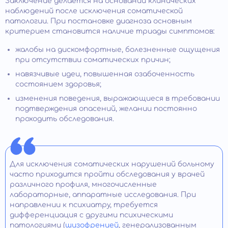
Заключение делается на основании клинических
наблюдений после исключения соматической
патологии. При постановке диагноза основным
критерием становится наличие триады симптомов:
жалобы на дискомфортные, болезненные ощущения
при отсутствии соматических причин;
навязчивые идеи, повышенная озабоченность
состоянием здоровья;
изменения поведения, выражающиеся в требовании
подтверждения опасений, желании постоянно
проходить обследования.
Для исключения соматических нарушений больному
часто приходится пройти обследования у врачей
различного профиля, многочисленные
лабораторные, аппаратные исследования. При
направлении к психиатру, требуется
дифференциация с другими психическими
патологиями (
шизофренией
, генерализованным