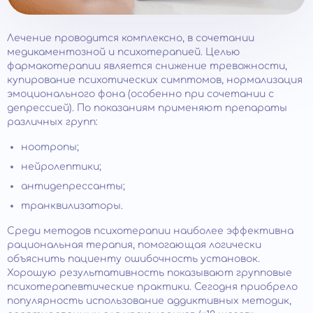
Лечение проводится комплексно, в сочетании
медикаментозной и психотерапией. Целью
фармакотерапии является снижение тревожности,
купирование психотических симптомов, нормализация
эмоционального фона (особенно при сочетании с
депрессией). По показаниям применяют препараты
различных групп:
ноотропы;
нейролептики;
антидепрессанты;
транквилизаторы.
Среди методов психотерапии наиболее эффективна
рациональная терапия, помогающая логически
объяснить пациенту ошибочность установок.
Хорошую результативность показывают групповые
психотерапевтические практики. Сегодня приобрело
популярность использование аддиктивных методик,