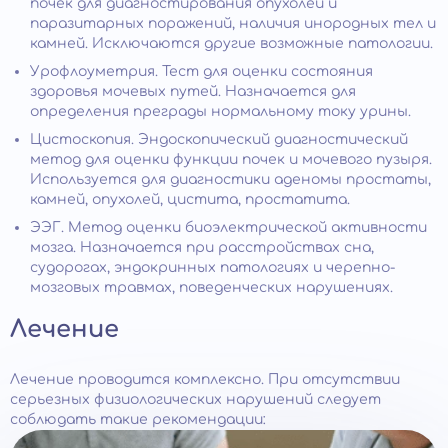
почек для диагностирования опухолей и
паразитарных поражений, наличия инородных тел и
камней. Исключаются другие возможные патологии.
Урофлоуметрия. Тест для оценки состояния
здоровья мочевых путей. Назначается для
определения преграды нормальному току урины.
Цистоскопия. Эндоскопический диагностический
метод для оценки функции почек и мочевого пузыря.
Используется для диагностики аденомы простаты,
камней, опухолей, цистита, простатита.
ЭЭГ. Метод оценки биоэлектрической активности
мозга. Назначается при расстройствах сна,
судорогах, эндокринных патологиях и черепно-
мозговых травмах, поведенческих нарушениях.
Лечение
Лечение проводится комплексно. При отсутствии
серьезных физиологических нарушений следует
соблюдать такие рекомендации: