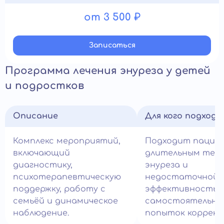
от 3 500 ₽
Записатьcя
Программа лечения энуреза у детей
и подростков
Описание
Для кого подход
Комплекс мероприятий,
Подходит пацие
включающий
длительным теч
диагностику,
энуреза и
психотерапевтическую
недостаточной
поддержку, работу с
эффективность
семьёй и динамическое
самостоятельны
наблюдение.
попыток коррекц