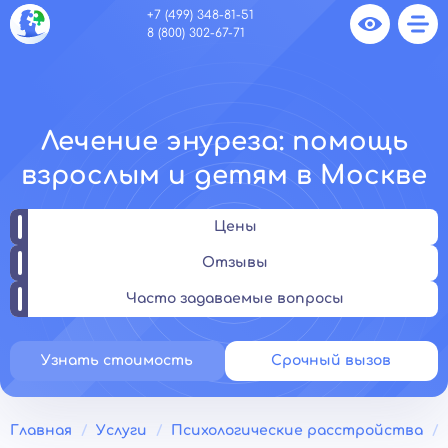
+7 (499) 348-81-51
8 (800) 302-67-71
Лечение энуреза: помощь
взрослым и детям в Москве
Цены
Отзывы
Часто задаваемые вопросы
Узнать стоимость
Срочный вызов
Главная
Услуги
Психологические расстройства