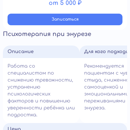
от 5 000 ₽
Записатьcя
Психотерапия при энурезе
Описание
Для кого подход
Работа со
Рекомендуется
специалистом по
пациентам с чу
снижению тревожности,
стыда, сниженно
устранению
самооценкой и
психологических
эмоциональными
факторов и повышению
переживаниями и
уверенности ребёнка или
энуреза.
подростка.
Цена