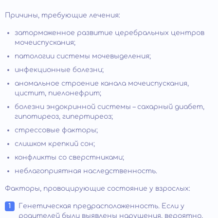
Причины, требующие лечения:
заторможенное развитие церебральных центров
мочеиспускания;
патологии системы мочевыделения;
инфекционные болезни;
аномальное строение канала мочеиспускания,
цистит, пиелонефрит;
болезни эндокринной системы – сахарный диабет,
гипотиреоз, гипертиреоз;
стрессовые факторы;
слишком крепкий сон;
конфликты со сверстниками;
неблагоприятная наследственность.
Факторы, провоцирующие состояние у взрослых:
Генетическая предрасположенность. Если у
родителей были выявлены нарушения, вероятно,