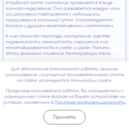
«Наиболее часто состояние проявляется в виде
ночного недержания. Оно развивается каждую ночь
или регулярно повторяется с небольшими
перерывами в несколько суток. Сопровождается
болезнь и другими вегетативными симптомами.
К ним относят перепады настроения, чувство
подавленности, замкнутость, нарушения сна,
немотивированность к учебе и играм. Помимо
этого, возможно снижение температуры тела.
Могут появляться проблемы с общением в детском
Для обеспечения оптимальной работы, анализа
саду и школе. В связи с этим родителям важно
использования и улучшения пользовательского опыта
уточнять, как у него дела в школе, какое у него
на сайте используются технологии cookie.
настроение.
Продолжая пользоваться сайтом, Вы соглашаетесь с
Предрасполагающими факторами к развитию
размещением cookie-файлов на Вашем устройстве на
отклонения могут стать генетическая
условиях, изложенных в
Политике конфиденциальности.
предрасположенность, родовые патологии,
эндокринные болезни и психотравма. Отмечается,
что мальчики страдают расстройством в три раза
Принять
чаще девочек.
Записатьcя
Позвонить