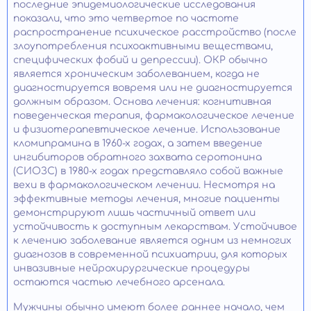
последние эпидемиологические исследования
показали, что это четвертое по частоте
распространение психическое расстройство (после
злоупотребления психоактивными веществами,
специфических фобий и депрессии). ОКР обычно
является хроническим заболеванием, когда не
диагностируется вовремя или не диагностируется
должным образом. Основа лечения: когнитивная
поведенческая терапия, фармакологическое лечение
и физиотерапевтическое лечение. Использование
кломипрамина в 1960-х годах, а затем введение
ингибиторов обратного захвата серотонина
(СИОЗС) в 1980-х годах представляло собой важные
вехи в фармакологическом лечении. Несмотря на
эффективные методы лечения, многие пациенты
демонстрируют лишь частичный ответ или
устойчивость к доступным лекарствам. Устойчивое
к лечению заболевание является одним из немногих
диагнозов в современной психиатрии, для которых
инвазивные нейрохирургические процедуры
остаются частью лечебного арсенала.
Мужчины обычно имеют более раннее начало, чем