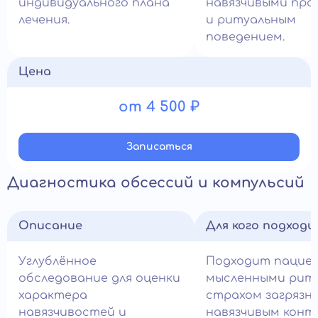
индивидуального плана
навязчивыми про
лечения.
и ритуальным
поведением.
Цена
от 4 500 ₽
Записатьcя
Диагностика обсессий и компульсий
Описание
Для кого подход
Углублённое
Подходит пацие
обследование для оценки
мысленными рит
характера
страхом загрязне
навязчивостей и
навязчивым конт