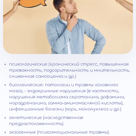
психологические (хронический стресс, повышенная
тревожность, подозрительность и мнительность,
сниженная самооценка и др.)
биологические: патологии и травмы головного
мозга, - эндокринные нарушения (в частности,
нарушения метаболизма серотонина, дофамина,
норадреналина, гамма-аминомасляной кислоты),
инфекционные болезни (корь, мононуклеоз и др.)
генетические (наследственная
предрасположенность).
экзогенные (психоэмоциональные травмы).