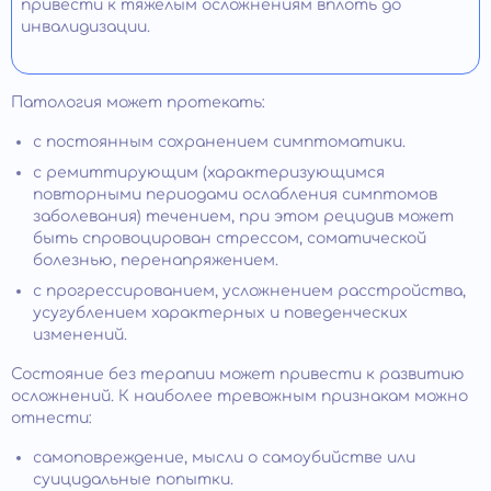
привести к тяжелым осложнениям вплоть до
инвалидизации.
Патология может протекать:
с постоянным сохранением симптоматики.
с ремиттирующим (характеризующимся
повторными периодами ослабления симптомов
заболевания) течением, при этом рецидив может
быть спровоцирован стрессом, соматической
болезнью, перенапряжением.
с прогрессированием, усложнением расстройства,
усугублением характерных и поведенческих
изменений.
Состояние без терапии может привести к развитию
осложнений. К наиболее тревожным признакам можно
отнести:
самоповреждение, мысли о самоубийстве или
суицидальные попытки.