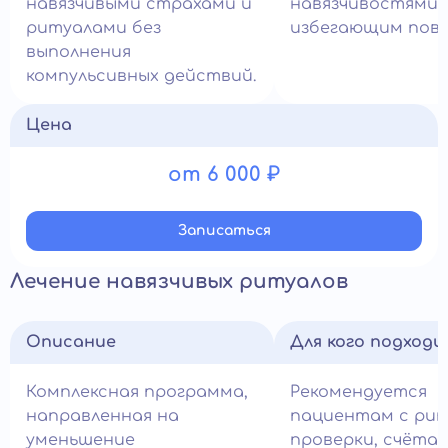
навязчивыми страхами и
навязчивостями 
ритуалами без
избегающим пове
выполнения
компульсивных действий.
Цена
от 6 000 ₽
Записатьcя
Лечение навязчивых ритуалов
Описание
Для кого подход
Комплексная программа,
Рекомендуется
направленная на
пациентам с ри
уменьшение
проверки, счёта,