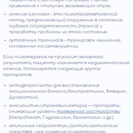
привыкания к стимулам, вызывающим страх.
лечения гипнозом – это психотерапевтический
метод, предполагающий погружение в состояние
глубокой сосредоточенности (транса) и
проработку проблемы из этого состояния.
аутогенных тренингов – тренировок мышления,
основанных на самовнушении.
Если психотерапия не приносит желаемого
результата, пациенту назначается медикаментозное
лечение. Используются следующие группы
препаратов:
антидепрессанты для восстановления
эмоционального баланса (Амитриптилин, Феварин,
Дулоксетин).
анксиолитики (транквилизаторы) — препараты,
снижающие уровень
тревожного расстройства
(Мепробамат, Гидроксизин, Бенактизин и др.)
атипичные нейролептики (антипсихотические
средства) – для снижения психомоторного