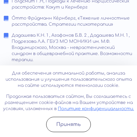
Голдсмит Г.Н, Подходы к лечению нарциссических
расстройств: Кохут и Кернберг
О́тто Фри́дманн Ке́рнберг, «Тяжелые личностные
расстройства. Стратегии психотерапии»
Дадашева К.Н. 1 , Агафонов Б.В. 2 , Дадашева М.Н. 1 ,
Подрезова Л.А. ГБУЗ МО МОНИКИ им. М.Ф.
Владимирского, Москва - неврастенический
синдром в общеврачебной практике. Возможности
терапии.
Мак-Вильямс Н., размышления о шизоидной
Для обеспечения оптимальной работы, анализа
динамике
использования и улучшения пользовательского опыта
на сайте используются технологии cookie.
Т.А. Солохина, проф. В.С. Ястребов, Л.С. Шевченко -
Модель организации социально-психологической
Продолжая пользоваться сайтом, Вы соглашаетесь с
помощи пациентам, страдающим шизофренией.
размещением cookie-файлов на Вашем устройстве на
условиях, изложенных в
Политике конфиденциальности.
Принять
Записатьcя
Позвонить