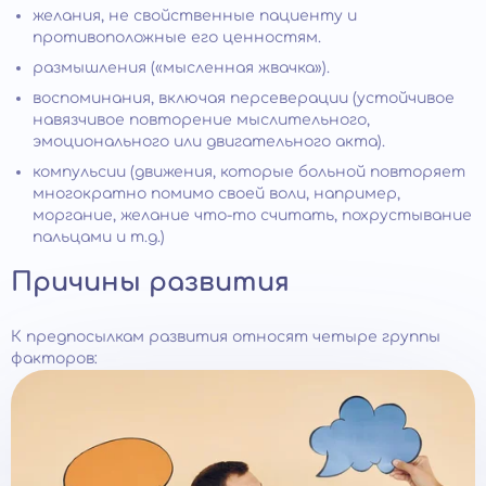
желания, не свойственные пациенту и
противоположные его ценностям.
размышления («мысленная жвачка»).
воспоминания, включая персеверации (устойчивое
навязчивое повторение мыслительного,
эмоционального или двигательного акта).
компульсии (движения, которые больной повторяет
многократно помимо своей воли, например,
моргание, желание что-то считать, похрустывание
пальцами и т.д.)
Причины развития
К предпосылкам развития относят четыре группы
факторов: