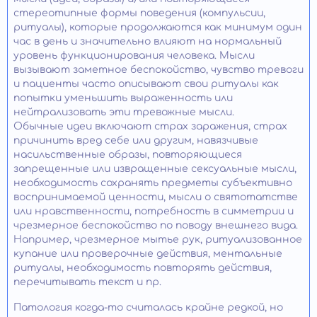
стереотипные формы поведения (компульсии,
ритуалы), которые продолжаются как минимум один
час в день и значительно влияют на нормальный
уровень функционирования человека. Мысли
вызывают заметное беспокойство, чувство тревоги
и пациенты часто описывают свои ритуалы как
попытки уменьшить выраженность или
нейтрализовать эти тревожные мысли.
Обычные идеи включают страх заражения, страх
причинить вред себе или другим, навязчивые
насильственные образы, повторяющиеся
запрещенные или извращенные сексуальные мысли,
необходимость сохранять предметы субъективно
воспринимаемой ценности, мысли о святотатстве
или нравственности, потребность в симметрии и
чрезмерное беспокойство по поводу внешнего вида.
Например, чрезмерное мытье рук, ритуализованное
купание или проверочные действия, ментальные
ритуалы, необходимость повторять действия,
перечитывать текст и пр.
Патология когда-то считалась крайне редкой, но