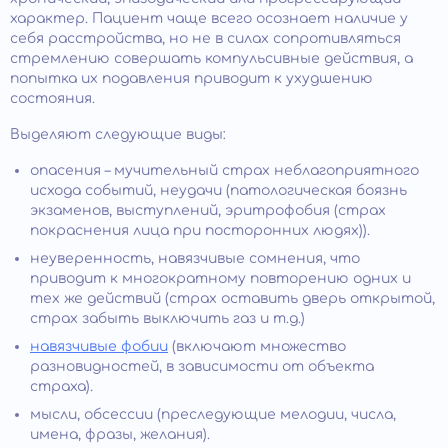
характер. Пациент чаще всего осознает наличие у
себя расстройства, но не в силах сопротивляться
стремлению совершать компульсивные действия, а
попытка их подавления приводит к ухудшению
состояния.
Выделяют следующие виды:
опасения – мучительный страх неблагоприятного
исхода событий, неудачи (патологическая боязнь
экзаменов, выступлений, эритрофобия (страх
покраснения лица при посторонних людях)).
неуверенность, навязчивые сомнения, что
приводит к многократному повторению одних и
тех же действий (страх оставить дверь открытой,
страх забыть выключить газ и т.д.)
навязчивые фобии
(включают множество
разновидностей, в зависимости от объекта
страха).
мысли, обсессии (преследующие мелодии, числа,
имена, фразы, желания).