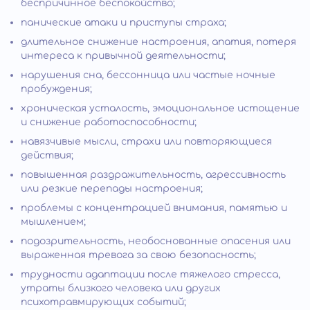
беспричинное беспокойство;
панические атаки и приступы страха;
длительное снижение настроения, апатия, потеря
интереса к привычной деятельности;
нарушения сна, бессонница или частые ночные
пробуждения;
хроническая усталость, эмоциональное истощение
и снижение работоспособности;
навязчивые мысли, страхи или повторяющиеся
действия;
повышенная раздражительность, агрессивность
или резкие перепады настроения;
проблемы с концентрацией внимания, памятью и
мышлением;
подозрительность, необоснованные опасения или
выраженная тревога за свою безопасность;
трудности адаптации после тяжелого стресса,
утраты близкого человека или других
психотравмирующих событий;