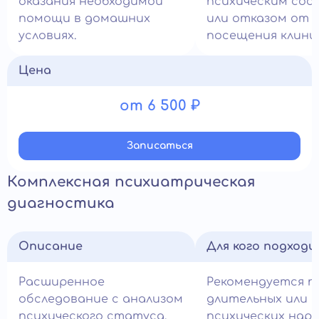
оказания необходимой
психическим сос
помощи в домашних
или отказом от
условиях.
посещения клини
Цена
от 6 500 ₽
Записатьcя
Комплексная психиатрическая
диагностика
Описание
Для кого подход
Расширенное
Рекомендуется п
обследование с анализом
длительных или 
психического статуса,
психических нару