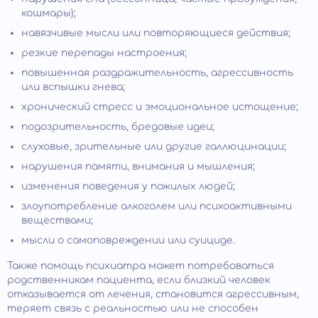
кошмары);
навязчивые мысли или повторяющиеся действия;
резкие перепады настроения;
повышенная раздражительность, агрессивность
или вспышки гнева;
хронический стресс и эмоциональное истощение;
подозрительность, бредовые идеи;
слуховые, зрительные или другие галлюцинации;
нарушения памяти, внимания и мышления;
изменения поведения у пожилых людей;
злоупотребление алкоголем или психоактивными
веществами;
мысли о самоповреждении или суициде.
Также помощь психиатра может потребоваться
родственникам пациента, если близкий человек
отказывается от лечения, становится агрессивным,
теряет связь с реальностью или не способен