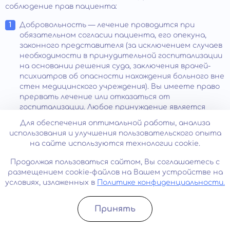
соблюдение прав пациента:
Добровольность — лечение проводится при
обязательном согласии пациента, его опекуна,
законного представителя (за исключением случаев
необходимости в принудительной госпитализации
на основании решения суда, заключения врачей-
психиатров об опасности нахождения больного вне
стен медицинского учреждения). Вы имеете право
прервать лечение или отказаться от
госпитализации. Любое принуждение является
незаконным.
Для обеспечения оптимальной работы, анализа
использования и улучшения пользовательского опыта
Конфиденциальность – в нашем медцентре
на сайте используются технологии cookie.
проводят анонимное лечение, не требуется
сообщать настоящее имя. Мы не раскрываем
Продолжая пользоваться сайтом, Вы соглашаетесь с
никаких сведений о нашем пациенте, диагнозе,
размещением cookie-файлов на Вашем устройстве на
способах лечения без письменного согласия
условиях, изложенных в
Политике конфиденциальности.
больного. Вы имеете право на доступ к своей
медицинской документации, получение копий
отдельных частей.
Принять
Записатьcя
Позвонить
Гуманность — отношение к больным основано на