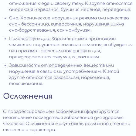
отношения к еде и своему телу. К группе относятся
анорексия нервозная, булимия нервная, переедание.
Сна. Хронические нарушения режима или качества
сна – бессонница, гиперсомния, нарушения цикла
сна-бодрствования, сомнамбулизм.
Половой функции. Характерными признаками
являются нарушение полового желания, возбуждения
или оргазма – эректильная дисфункция,
преждевременная эякуляция, вагинизм.
Зависимость от определенных веществ или
нарушения в связи с их употреблением. К этой
группе относятся алкоголизм, наркомания,
токсикомания.
Осложнения
С прогрессированием заболеваний формируются
негативные последствия заболевания для здоровья
человека. Осложнения могут быть различной степени
тяжести и характера: