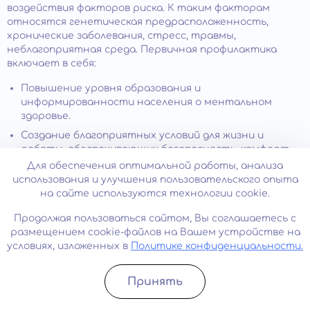
воздействия факторов риска. К таким факторам
относятся генетическая предрасположенность,
хронические заболевания, стресс, травмы,
неблагоприятная среда. Первичная профилактика
включает в себя:
Повышение уровня образования и
информированности населения о ментальном
здоровье.
Создание благоприятных условий для жизни и
работы, обеспечивающих безопасность, комфорт,
социальную поддержку и удовлетворение
Для обеспечения оптимальной работы, анализа
потребностей человека.
использования и улучшения пользовательского опыта
на сайте используются технологии cookie.
Формирование здорового образа жизни,
включающего регулярное физическое нагрузку,
Продолжая пользоваться сайтом, Вы соглашаетесь с
сбалансированное питание, отказ от вредных
размещением cookie-файлов на Вашем устройстве на
привычек, достаточный сон и отдых.
условиях, изложенных в
Политике конфиденциальности.
Развитие личностных ресурсов и навыков
преодоления
стрессов
– самоуважения,
Принять
самоконтроля, оптимизма, гибкости, творчества.
Записатьcя
Позвонить
Своевременное обращение за помощью при