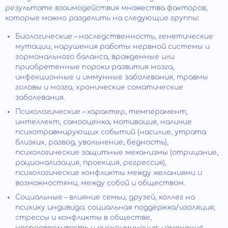
результате взаимодействия множества факторов,
которые можно разделить на следующие группы:
Биологические – наследственность, генетические
мутации, нарушения работы нервной системы и
гормонального баланса, врожденные или
приобретенные пороки развития мозга,
инфекционные и иммунные заболевания, травмы
головы и мозга, хронические соматические
заболевания.
Психологические – характер, темперамент,
интеллект, самооценка, мотивация, наличие
психотравмирующих событий (насилие, утрата
близких, развод, увольнение, бедность),
психологические защитные механизмы (отрицание,
рационализация, проекция, регрессия),
психологические конфликты между желаниями и
возможностями, между собой и обществом.
Социальные – влияние семьи, друзей, коллег на
психику индивида; социальная поддержка/изоляция;
стрессы и конфликты в обществе,
несправедливость и дискриминация; изменения,