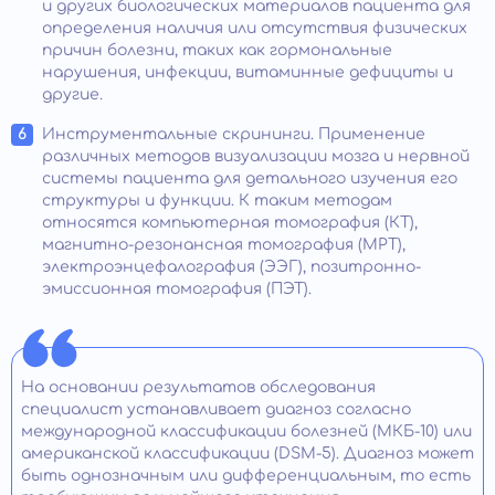
и других биологических материалов пациента для
определения наличия или отсутствия физических
причин болезни, таких как гормональные
нарушения, инфекции, витаминные дефициты и
другие.
Инструментальные скрининги. Применение
различных методов визуализации мозга и нервной
системы пациента для детального изучения его
структуры и функции. К таким методам
относятся компьютерная томография (КТ),
магнитно-резонансная томография (МРТ),
электроэнцефалография (ЭЭГ), позитронно-
эмиссионная томография (ПЭТ).
На основании результатов обследования
специалист устанавливает диагноз согласно
международной классификации болезней (МКБ-10) или
американской классификации (DSM-5). Диагноз может
быть однозначным или дифференциальным, то есть