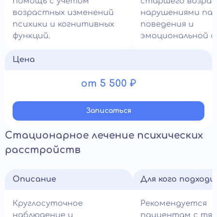
помощь с учётом
старшего возрас
возрастных изменений
нарушениями па
психики и когнитивных
поведения и
функций.
эмоциональной с
Цена
от 5 500 ₽
Записатьcя
Стационарное лечение психических
расстройств
Описание
Для кого подход
Круглосуточное
Рекомендуется
наблюдение и
пациентам с тя