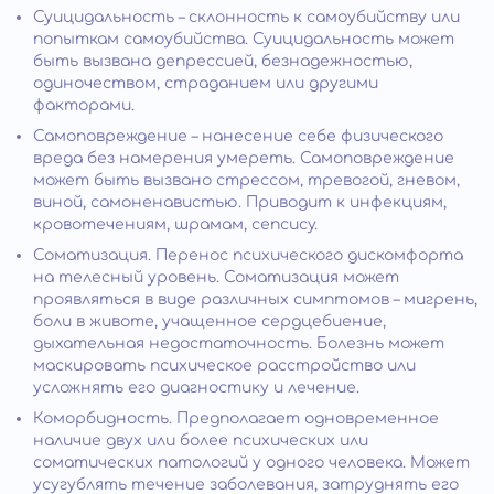
Суицидальность – склонность к самоубийству или
попыткам самоубийства. Суицидальность может
быть вызвана депрессией, безнадежностью,
одиночеством, страданием или другими
факторами.
Самоповреждение – нанесение себе физического
вреда без намерения умереть. Самоповреждение
может быть вызвано стрессом, тревогой, гневом,
виной, самоненавистью. Приводит к инфекциям,
кровотечениям, шрамам, сепсису.
Соматизация. Перенос психического дискомфорта
на телесный уровень. Соматизация может
проявляться в виде различных симптомов – мигрень,
боли в животе, учащенное сердцебиение,
дыхательная недостаточность. Болезнь может
маскировать психическое расстройство или
усложнять его диагностику и лечение.
Коморбидность. Предполагает одновременное
наличие двух или более психических или
соматических патологий у одного человека. Может
усугублять течение заболевания, затруднять его