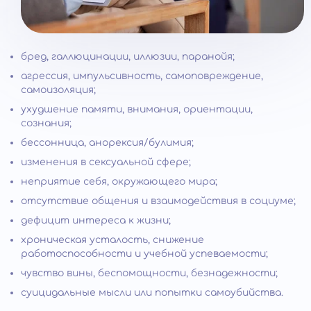
бред, галлюцинации, иллюзии, паранойя;
агрессия, импульсивность, самоповреждение,
самоизоляция;
ухудшение памяти, внимания, ориентации,
сознания;
бессонница, анорексия/булимия;
изменения в сексуальной сфере;
неприятие себя, окружающего мира;
отсутствие общения и взаимодействия в социуме;
дефицит интереса к жизни;
хроническая усталость, снижение
работоспособности и учебной успеваемости;
чувство вины, беспомощности, безнадежности;
суицидальные мысли или попытки самоубийства.