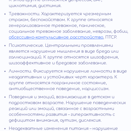
циклотимия, дистимия.
Тревожности. Характеризуется чрезмерным
страхом, беспокойством. К группе относятся
генерализованное тревожное, паническое,
социальное тревожное заболевание, неврозы, фобии,
обсессивно-компульсивное расстройство
, ПТСР.
Психотические. Центральными проявлениями
является нарушение мышления в виде бреда или
галлюцинаций. К группе относятся шизофрения,
шизоаффективное и бредовое заболевание.
Личности. Фиксируется нарушение личности в виде
неадаптивных и устойчивых черт характера. К
группе относятся пограничное состояние,
антиобщественное поведение, нарциссизм.
Поведения и эмоций, возникающие в детском и
подростковом возрасте. Нарушение поведенческих
реакций или эмоций, связанное с возрастными
особенностями развития – гиперактивность с
дефицитом внимания, аутизм, дислексия.
Неадекватные изменения питания – нарушение