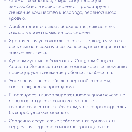
Анемия: состояние, когда концентрация
гемоглобина в крови снижена. Провоцирует
снижение количества кислорода, переносимого
кровью.
Диабет: хроническое заболевание, показатель
сахара в крови повышен или снижен.
Хроническая усталость: состояние, когда человек
испытывает сильную сонливость, несмотря на то,
что он выспался.
Аутоиммунные заболевания: Синдром Сонден-
Ларсена-Йоханссона и системная красная волчанка
провоцируют снижение работоспособности.
Эпилепсия: расстройство нервной системы,
сопровождается приступами.
Гипотиреоз и гипертиреоз: щитовидная железа не
производит достаточно гормонов или
вырабатывает их с избытком, что сопровождается
быстрой утомляемостью.
Сердечно-сосудистые заболевания: аритмия и
сердечная недостаточность провоцируют