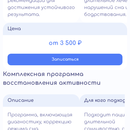
рекомендаций для
длительное лече
достижения устойчивого
нарушений сна и
результата.
бодрствования.
Цена
от 3 500 ₽
Записатьcя
Комплексная программа
восстановления активности
Описание
Для кого подход
Программа, включающая
Подходит пацие
диагностику, коррекцию
длительной
режима сна,
сонливостью, сн