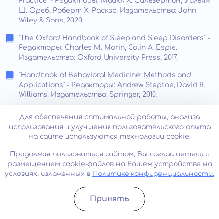
Practice" - Редакторы: Майкл Х. Сильвертон, Уильям
Ш. Ореб, Роберт Х. Раскас. Издательство: John
Wiley & Sons, 2020.
"The Oxford Handbook of Sleep and Sleep Disorders" -
Редакторы: Charles M. Morin, Colin A. Espie.
Издательство: Oxford University Press, 2017.
"Handbook of Behavioral Medicine: Methods and
Applications" - Редакторы: Andrew Steptoe, David R.
Williams. Издательство: Springer, 2010.
"Cognitive Behavioral Treatment of Insomnia: A Session-
Для обеспечения оптимальной работы, анализа
by-Session Guide" - Авторы: Michael L. Perlis, Carissa
использования и улучшения пользовательского опыта
M. Coulbourne, Brett Kuhn. Издательство: Springer,
на сайте используются технологии cookie.
2015.
Продолжая пользоваться сайтом, Вы соглашаетесь с
"Psychological Treatment of Insomnia" - Автор: Jack D.
размещением cookie-файлов на Вашем устройстве на
Edinger. Издательство: John Wiley & Sons, 2010.
условиях, изложенных в
Политике конфиденциальности.
"The Relaxation and Stress Reduction Workbook" -
Авторы: Martha Davis, Elizabeth Robbins Eshelman,
Принять
Matthew McKay. Издательство: New Harbinger
Записатьcя
Позвонить
Publications, 2019.