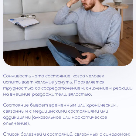
Сонливость – это состояние, когда человек
испытывает желание уснуть. Проявляется
трудностью со сосредоточением, снижением реакции
на внешние раздражители, вялостью.
Состояние бывает временным или хроническим,
связанным с медицинскими состояниями или
аддикциями (алкогольное или наркотическое
опьянение).
Список болезней и состояний, связанных с синдромом: