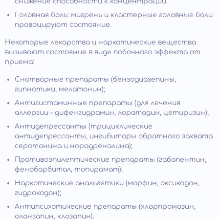
снижение способности к концентрации.
Головная боль: мигрень и кластерные головные боли
провоцируют состояние.
Некоторые лекарства и наркотические вещества
вызывают состояние в виде побочного эффекта от
приема:
Снотворные препараты (бензодиазепины,
гипнотики, мелатонин);
Антигистаминные препараты (для лечения
аллергии – дифенгидрамин, лоратадин, цетиризин);
Антидепрессанты (трициклические
антидепрессанты, ингибиторы обратного захвата
серотонина и норадреналина);
Противоэпилептические препараты (габапентин,
фенобарбитал, топирамат);
Наркотические анальгетики (морфин, оксикодон,
гидрокодон);
Антипсихотические препараты (хлорпромазин,
оланзапин, клозапин).