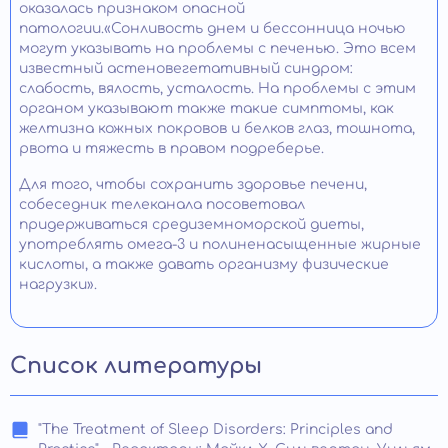
оказалась признаком опасной
патологии.«Сонливость днем и бессонница ночью
могут указывать на проблемы с печенью. Это всем
известный астеновегетативный синдром:
слабость, вялость, усталость. На проблемы с этим
органом указывают также такие симптомы, как
желтизна кожных покровов и белков глаз, тошнота,
рвота и тяжесть в правом подреберье.
Для того, чтобы сохранить здоровье печени,
собеседник телеканала посоветовал
придерживаться средиземноморской диеты,
употреблять омега-3 и полиненасыщенные жирные
кислоты, а также давать организму физические
нагрузки».
Список литературы
"The Treatment of Sleep Disorders: Principles and