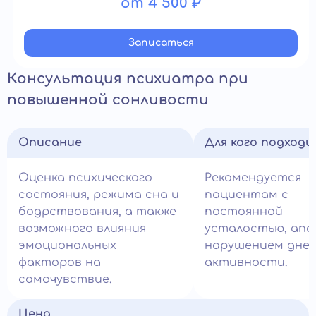
от 4 500 ₽
Записатьcя
Консультация психиатра при
повышенной сонливости
Описание
Для кого подход
Оценка психического
Рекомендуется
состояния, режима сна и
пациентам с
бодрствования, а также
постоянной
возможного влияния
усталостью, апа
эмоциональных
нарушением дне
факторов на
активности.
самочувствие.
Цена