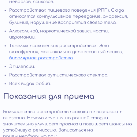
неврозов, психозов.
Расстройствах пищевого поведения (РПП). Сюда
относятся компульсивное переедание, анорексия,
булимия, нарушение восприятия своего тела.
Алкогольной, наркотической зависимости,
игромании.
Тяжелых психических расстройствах. Это
шизофрения, маниакально-депрессивный психоз,
биполярное расстройство
.
Эпилепсии.
Расстройствах аутистического спектра.
Всех видах фобий.
Показания для приема
Большинство расстройств психики не возникают
внезапно. Начало лечения на ранней стадии
значительно улучшает прогноз и повышает шансы на
устойчивую ремиссию. Записаться на
прием необходимо при: