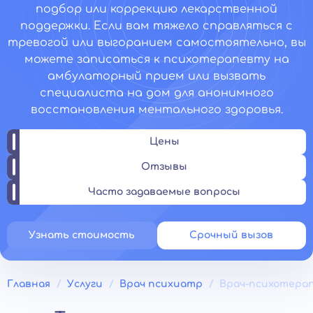
подбор или коррекцию лекарственной
поддержки. Если вам тяжело справляться с
тревогой или выгоранием самостоятельно, вы
можете записаться к психотерапевту на
амбулаторный прием или вызвать
специалиста на дом для анонимного
восстановления ментального здоровья.
Цены
Отзывы
Часто задаваемые вопросы
Узнать стоимость
Срочный вызов
Главная
Услуги
Врач психиатр
Врач-психотера