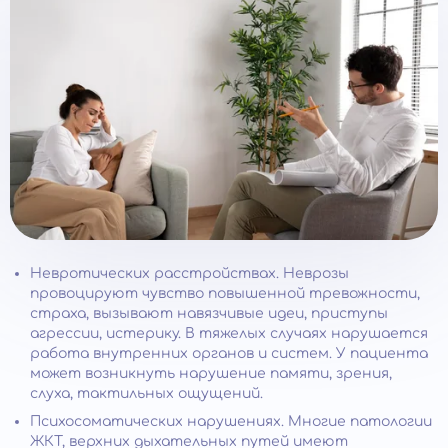
Невротических расстройствах. Неврозы
провоцируют чувство повышенной тревожности,
страха, вызывают навязчивые идеи, приступы
агрессии, истерику. В тяжелых случаях нарушается
работа внутренних органов и систем. У пациента
может возникнуть нарушение памяти, зрения,
слуха, тактильных ощущений.
Психосоматических нарушениях. Многие патологии
ЖКТ, верхних дыхательных путей имеют