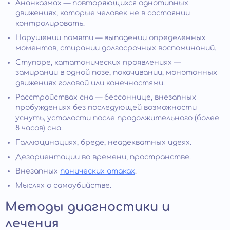
Ананказмах — повторяющихся однотипных
движениях, которые человек не в состоянии
контролировать.
Нарушении памяти — выпадении определенных
моментов, стирании долгосрочных воспоминаний.
Ступоре, кататонических проявлениях —
замирании в одной позе, покачивании, монотонных
движениях головой или конечностями.
Расстройствах сна — бессоннице, внезапных
пробуждениях без последующей возможности
уснуть, усталости после продолжительного (более
8 часов) сна.
Галлюцинациях, бреде, неадекватных идеях.
Дезориентации во времени, пространстве.
Внезапных
панических атаках
.
Мыслях о самоубийстве.
Методы диагностики и
лечения