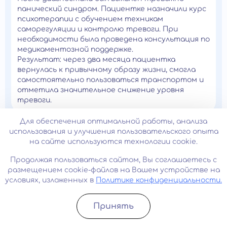
панический синдром. Пациентке назначили курс
психотерапии с обучением техникам
саморегуляции и контролю тревоги. При
необходимости была проведена консультация по
медикаментозной поддержке.
Результат: через два месяца пациентка
вернулась к привычному образу жизни, смогла
самостоятельно пользоваться транспортом и
отметила значительное снижение уровня
тревоги.
Для обеспечения оптимальной работы, анализа
использования и улучшения пользовательского опыта
Мужчина, 41 год. Эмоциональное
на сайте используются технологии cookie.
выгорание и хронический стресс,
Обратился на прием с жалобами на постоянную
Продолжая пользоваться сайтом, Вы соглашаетесь с
усталость, раздражительность, снижение
размещением cookie-файлов на Вашем устройстве на
работоспособности, нарушения сна и потерю
условиях, изложенных в
Политике конфиденциальности.
интереса к привычным занятиям. Симптомы
постепенно нарастали в течение нескольких
месяцев на фоне высокой рабочей нагрузки.
Принять
Записатьcя
Позвонить
В ходе консультации врач-психотерапевт
выявил признаки эмоционального выгорания и