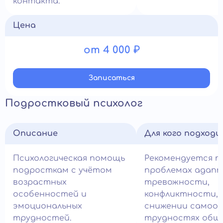
контакта.
Цена
от 4 000 ₽
Записатьcя
Подростковый психолог
Описание
Для кого подход
Психологическая помощь
Рекомендуется п
подросткам с учётом
проблемах адапт
возрастных
тревожности,
особенностей и
конфликтности,
эмоциональных
снижении самооц
трудностей.
трудностях обще