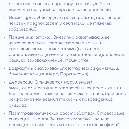
психосоматическую природу, и не могут быть
вылечены без участия врача-психотерапевта.
Ипохондрии. Это группа расстройств, при которых
человек предполагает у себя наличие тяжелых
заболеваний.
Панических атаках. Внезапно охватывающее
чувство тревоги, страх смерти с яркими
соматическими проявлениями (повышение
артериального давления, учащенное сердцебиение,
одышка, головокружение, тошнота).
Возрастных заболеваниях (старческой деменции,
болезнях Альцгеймера, Паркинсона).
Депрессии. Отличается нарушением
эмоционального фона, утратой интереса к жизни.
Без своевременного лечения может стать причиной
селфхарма (нанесения телесных повреждений),
суицида.
Посттравматических расстройствах. Стрессовые
ситуации, смерть близкого человека, насилие
приводит к изменениям психики, развитию фобий,