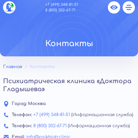
+7 (499) 348-81-51
8 (800) 302-67-71
Контакты
Главная
Контакты
Психиатрическая клиника «Доктора
Гладышева»
Город:
Москва
Телефон:
+7 (499) 348-81-51
(Информационная служба)
Телефон:
8 (800) 302-67-71
(Информационная служба)
Email:
info@psikhiatr.clinic