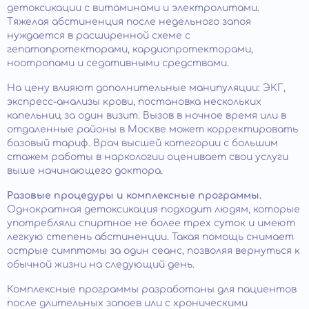
детоксикации с витаминами и электролитами.
Тяжелая абстиненция после недельного запоя
нуждается в расширенной схеме с
гепатопротекторами, кардиопротекторами,
ноотропами и седативными средствами.
На цену влияют дополнительные манипуляции: ЭКГ,
экспресс-анализы крови, постановка нескольких
капельниц за один визит. Вызов в ночное время или в
отдаленные районы в Москве может корректировать
базовый тариф. Врач высшей категории с большим
стажем работы в наркологии оценивает свои услуги
выше начинающего доктора.
Разовые процедуры и комплексные программы.
Однократная детоксикация подходит людям, которые
употребляли спиртное не более трех суток и имеют
легкую степень абстиненции. Такая помощь снимает
острые симптомы за один сеанс, позволяя вернуться к
обычной жизни на следующий день.
Комплексные программы разработаны для пациентов
после длительных запоев или с хроническими