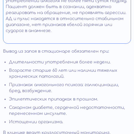
употреблении алкоголя не более пяти суток подряд.
Пациент должен быть в сознании, адекватно
реагировать на обращение, не проявлять агрессии.
АД и пульс находятся в относительно стабильном
диапазоне, нет признаков «белой горячки» или
судорог в анамнезе.
Вывод из запоя в стационаре обязателен при:
Длительности употребления более недели.
Возрасте старше 60 лет или наличии тяжелых
хронических патологий.
Признаках алкогольного психоза: галлюцинации,
бред, возбуждение.
Эпилептических припадках в прошлом.
Сахарном диабете, сердечной недостаточности,
перенесенном инсульте.
Истощении организма.
В клинике ведут круглосуточный мониторинг,