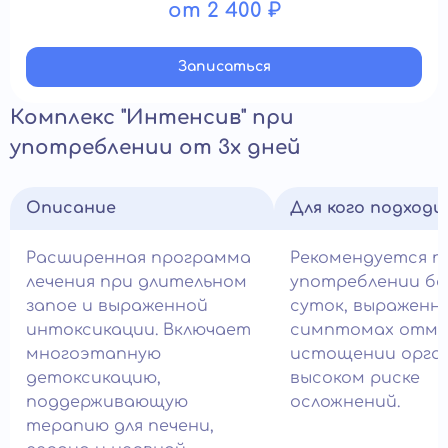
от 2 400 ₽
Записатьcя
Комплекс "Интенсив" при
употреблении от 3х дней
Описание
Для кого подход
Расширенная программа
Рекомендуется п
лечения при длительном
употреблении бо
запое и выраженной
суток, выраженн
интоксикации. Включает
симптомах отме
многоэтапную
истощении орга
детоксикацию,
высоком риске
поддерживающую
осложнений.
терапию для печени,