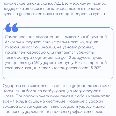
панические атаки, скачки АД. Без медикаментозной
поддержки эти симптомы нарастают в течение
суток и достигают пика на вторые-третьи сутки.
Самое опасное осложнение — алкогольный делирий.
Алкоголик теряет связь с реальностью, видит
пугающие галлюцинации, не узнает родных,
проявляет агрессию или пытается убежать.
Температура поднимается до 40 градусов, пульс
учащается до 160 ударов в минуту. Без экстренной
госпитализации летальность достигает 15–20%.
Судороги возникают из-за резкого дефицита магния и
нарушения баланса возбуждающих медиаторов в
мозге. Припадок может случиться в любой момент: во
время еды, в душе, на лестнице. Падение с ударом
головой или западение языка создают угрозу жизни.
Противосудорожные назначаем профилактически