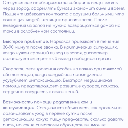
Отсутствие необходимости собирать вещи, ехать
через город, оформлять бумаги экономит силы и время.
Пациент избегает контакта с другими больными, что
важно для людей, ценящих приватность. После
выведения из запоя не нужно возвращаться домой на
такси в ослабленном состоянии.
Быстрое прибытие.
Нарколог приезжает в течение
30–90 минут после звонка. В критических ситуациях,
когда нужен срочный вывод из запоя, диспетчер
организует экстренный выезд свободного врача.
Скорость реагирования особенно важна при тяжелой
абстиненции, когда каждый час промедления
усугубляет интоксикацию. Быстрая медицинская
помощь предотвращает развитие судорог, психоза,
сердечно-сосудистых осложнений.
Возможность помощи родственникам и
консультации.
Специалист объясняет, как правильно
организовать уход в первые сутки после
детоксикации: какую пищу предлагать, сколько давать
пить, на какие симптомы обращать внимание.