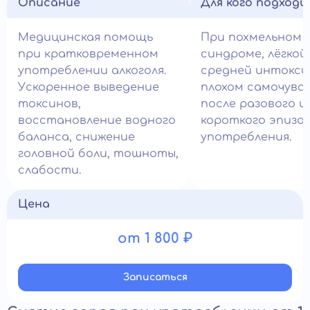
Описание
Для кого подход
Медицинская помощь
При похмельном
при кратковременном
синдроме, лёгкой
употреблении алкоголя.
средней интокси
Ускоренное выведение
плохом самочувс
токсинов,
после разового и
восстановление водного
короткого эпизо
баланса, снижение
употребления.
головной боли, тошноты,
слабости.
Цена
от 1 800 ₽
Записатьcя