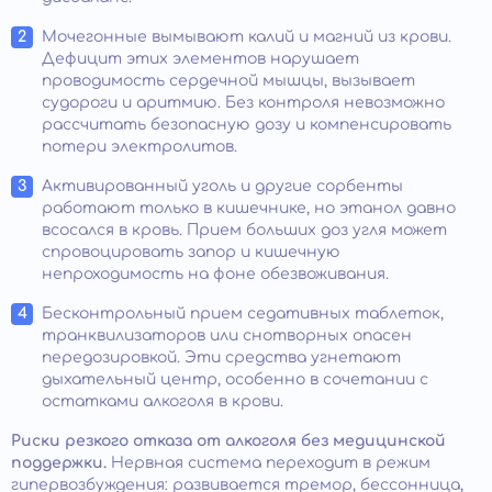
Мочегонные вымывают калий и магний из крови.
Дефицит этих элементов нарушает
проводимость сердечной мышцы, вызывает
судороги и аритмию. Без контроля невозможно
рассчитать безопасную дозу и компенсировать
потери электролитов.
Активированный уголь и другие сорбенты
работают только в кишечнике, но этанол давно
всосался в кровь. Прием больших доз угля может
спровоцировать запор и кишечную
непроходимость на фоне обезвоживания.
Бесконтрольный прием седативных таблеток,
транквилизаторов или снотворных опасен
передозировкой. Эти средства угнетают
дыхательный центр, особенно в сочетании с
остатками алкоголя в крови.
Риски резкого отказа от алкоголя без медицинской
поддержки.
Нервная система переходит в режим
гипервозбуждения: развивается тремор, бессонница,