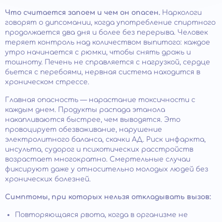
Что считается запоем и чем он опасен.
Наркологи
говорят о дипсомании, когда употребление спиртного
продолжается два дня и более без перерыва. Человек
теряет контроль над количеством выпитого: каждое
утро начинается с рюмки, чтобы снять дрожь и
тошноту. Печень не справляется с нагрузкой, сердце
бьется с перебоями, нервная система находится в
хроническом стрессе.
Главная опасность — нарастание токсичности с
каждым днем. Продукты распада этанола
накапливаются быстрее, чем выводятся. Это
провоцирует обезвоживание, нарушение
электролитного баланса, скачки АД. Риск инфаркта,
инсульта, судорог и психотических расстройств
возрастает многократно. Смертельные случаи
фиксируют даже у относительно молодых людей без
хронических болезней.
Симптомы, при которых нельзя откладывать вызов:
Повторяющаяся рвота, когда в организме не