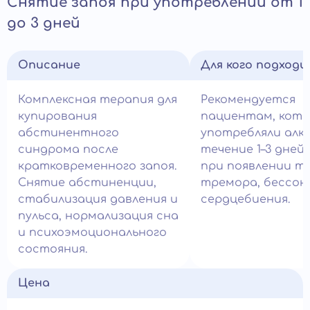
Снятие запоя при употреблении от 1
до 3 дней
Описание
Для кого подход
Комплексная терапия для
Рекомендуется
купирования
пациентам, кот
абстинентного
употребляли алко
синдрома после
течение 1–3 дней,
кратковременного запоя.
при появлении тр
Снятие абстиненции,
тремора, бессон
стабилизация давления и
сердцебиения.
пульса, нормализация сна
и психоэмоционального
состояния.
Цена