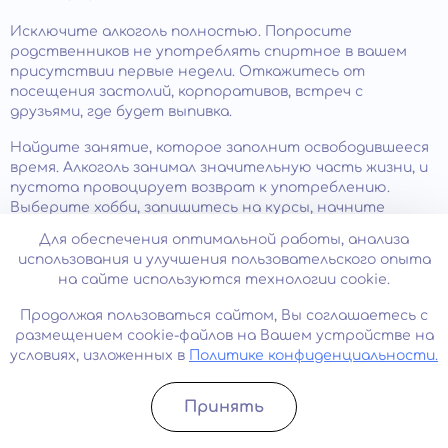
Исключите алкоголь полностью. Попросите
родственников не употреблять спиртное в вашем
присутствии первые недели. Откажитесь от
посещения застолий, корпоративов, встреч с
друзьями, где будет выпивка.
Найдите занятие, которое заполнит освободившееся
время. Алкоголь занимал значительную часть жизни, и
пустота провоцирует возврат к употреблению.
Выберите хобби, запишитесь на курсы, начните
изучать новый навык. Физическая активность,
Для обеспечения оптимальной работы, анализа
творчество, волонтерство помогают переключить
использования и улучшения пользовательского опыта
фокус внимания и получать удовольствие без
на сайте используются технологии cookie.
химической стимуляции.
Продолжая пользоваться сайтом, Вы соглашаетесь с
Дальнейшее лечение алкогольной зависимости
.
размещением cookie-файлов на Вашем устройстве на
Детоксикация решает физическую проблему
условиях, изложенных в
Политике конфиденциальности.
интоксикации, но не устраняет психологическую
зависимость. Без комплексного
лечения алкоголизма
риск срыва в течение трех месяцев превышает 80%.
Принять
Записатьcя
Позвонить
Обратитесь к нам для подбора противорецидивной
терапии: медикаментозного кодирования,