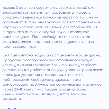
Базовый раствор содержит физиологический или
глюкозный компонент для разбавления крови и
ускорения выведения токсинов через почки. К нему
добавляют витамины группы B для восстановления
нервных клеток, магний и калий для стабилизации
сердечного ритма, аскорбиновую кислоту как
антиоксидант. При необходимости включают
гепатопротекторы, ноотропы, седативные или
противорвотные.
Снятие интоксикации и абстинентного синдрома.
Продукты распада этанола отравляют каждую
клетку, вызывая головную боль, тошноту, слабость.
Детоксикация работает на двух уровнях: разжижает
кровь для ускорения фильтрации в почках и
нейтрализует свободные радикалы через
антиоксиданты. Улучшение самочувствия наступает
через 20–40 минут — стихает головная боль,
уменьшается дрожь, возвращается ясность
мышления.