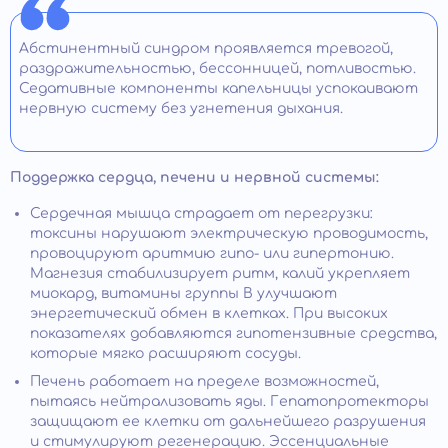
Абстинентный синдром проявляется тревогой,
раздражительностью, бессонницей, потливостью.
Седативные компоненты капельницы успокаивают
нервную систему без угнетения дыхания.
Поддержка сердца, печени и нервной системы:
Сердечная мышца страдает от перегрузки:
токсины нарушают электрическую проводимость,
провоцируют аритмию гипо- или гипертонию.
Магнезия стабилизирует ритм, калий укрепляет
миокард, витамины группы B улучшают
энергетический обмен в клетках. При высоких
показателях добавляются гипотензивные средства,
которые мягко расширяют сосуды.
Печень работает на пределе возможностей,
пытаясь нейтрализовать яды. Гепатопротекторы
защищают ее клетки от дальнейшего разрушения
и стимулируют регенерацию. Эссенциальные