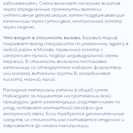
заболеваниями. Схема включает несколько визитов
через определенные промежутки времени:
интенсивная детоксикация, затем поддерживающие
капельницы через сутки-двое, контрольный осмотр
через неделю.
Что входит в стоимость вызова.
Базовый тариф
покрывает выезд специалиста по указанному адресу в
любой район в Москве, первичный осмотр с
измерением пульса, подбор индивидуальной схемы
терапии. В стоимость включена постановка
капельницы со стандартным набором: физраствор
или глюкоза, витамины группы B, аскорбиновая
кислота, магний, калий.
Расходные материалы учтены в общей сумме.
Наблюдаем за пациентом на протяжении всей
процедуры, дает рекомендации родственникам по
уходу, оставляет контактный телефон для
экстренной связи. Если требуются дополнительные
средств, их стоимость рассчитывается отдельно и
озвучивается до начала манипуляции.