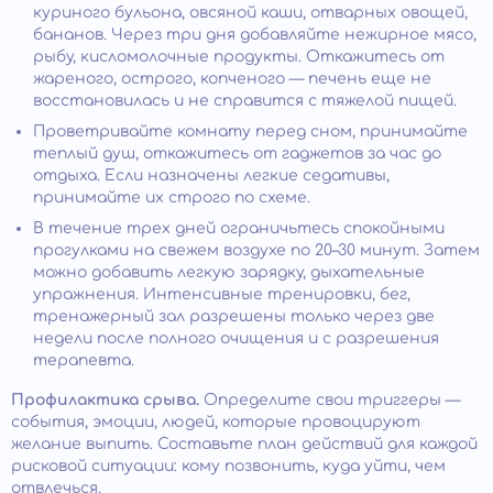
куриного бульона, овсяной каши, отварных овощей,
бананов. Через три дня добавляйте нежирное мясо,
рыбу, кисломолочные продукты. Откажитесь от
жареного, острого, копченого — печень еще не
восстановилась и не справится с тяжелой пищей.
Проветривайте комнату перед сном, принимайте
теплый душ, откажитесь от гаджетов за час до
отдыха. Если назначены легкие седативы,
принимайте их строго по схеме.
В течение трех дней ограничьтесь спокойными
прогулками на свежем воздухе по 20–30 минут. Затем
можно добавить легкую зарядку, дыхательные
упражнения. Интенсивные тренировки, бег,
тренажерный зал разрешены только через две
недели после полного очищения и с разрешения
терапевта.
Профилактика срыва.
Определите свои триггеры —
события, эмоции, людей, которые провоцируют
желание выпить. Составьте план действий для каждой
рисковой ситуации: кому позвонить, куда уйти, чем
отвлечься.