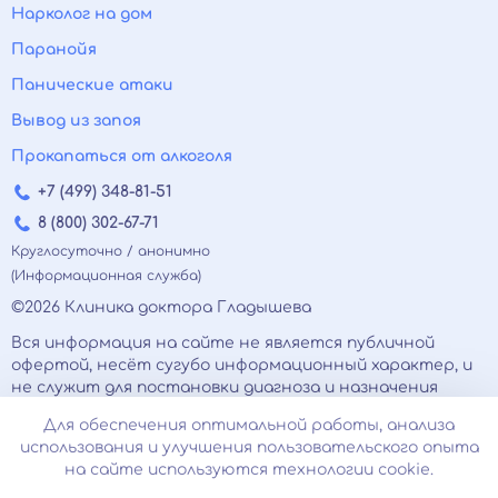
Нарколог на дом
Паранойя
Панические атаки
Вывод из запоя
Прокапаться от алкоголя
+7 (499) 348-81-51
8 (800) 302-67-71
Круглосуточно / анонимно
(Информационная служба)
©2026 Клиника доктора Гладышева
Вся информация на сайте не является публичной
офертой, несёт сугубо информационный характер, и
не служит для постановки диагноза и назначения
лечения.
Для обеспечения оптимальной работы, анализа
Есть противопоказания, необходимо
использования и улучшения пользовательского опыта
проконсультироваться с врачом. Консультационные
на сайте используются технологии cookie.
услуги, оказываемые по телефону, мессенджерам и в