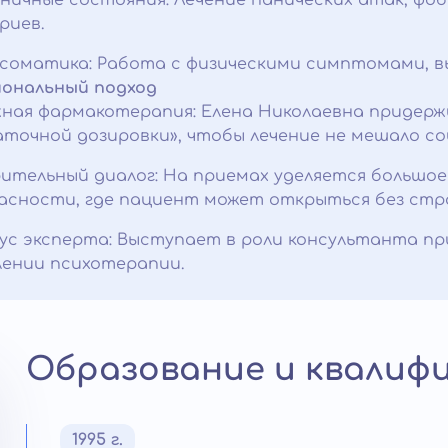
ничные состояния: Лечение панических атак, фоб
риев.
соматика: Работа с физическими симптомами, 
ональный подход
ная фармакотерапия: Елена Николаевна придер
точной дозировки», чтобы лечение не мешало со
ительный диалог: На приемах уделяется большо
асности, где пациент может открыться без стра
с эксперта: Выступает в роли консультанта при
ении психотерапии.
Образование и квалиф
1995 г.