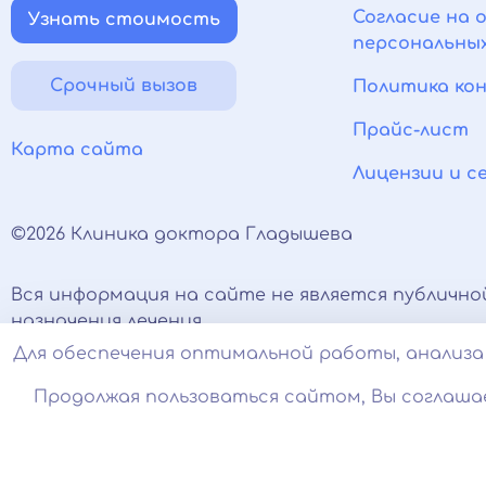
Согласие на 
Узнать стоимость
персональны
Срочный вызов
Политика ко
Прайс-лист
Карта сайта
Лицензии и 
©2026 Клиника доктора Гладышева
Вся информация на сайте не является публично
назначения лечения.
Есть противопоказания, необходимо проконсуль
Для обеспечения оптимальной работы, анализа 
соцсетях носят исключительно информационный
Продолжая пользоваться сайтом, Вы соглаша
Оставаясь на сайте вы соглашаетесь на использ