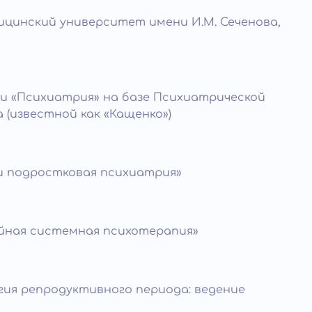
цинский университет имени И.М. Сеченова,
и «Психиатрия» на базе Психиатрической
а (известной как «Кащенко»)
и подростковая психиатрия»
йная системная психотерапия»
ия репродуктивного периода: ведение