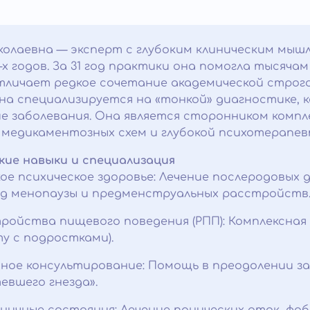
колаевна — эксперт с глубоким клиническим мышл
-х годов. За 31 год практики она помогла тысяч
тличает редкое сочетание академической строг
на специализируется на «тонкой» диагностике,
ие заболевания. Она является сторонником комп
медикаментозных схем и глубокой психотерапев
кие навыки и специализация
ое психическое здоровье: Лечение послеродовых
д менопаузы и предменструальных расстройств
ройства пищевого поведения (РПП): Комплексная 
у с подростками).
ное консультирование: Помощь в преодолении з
евшего гнезда».