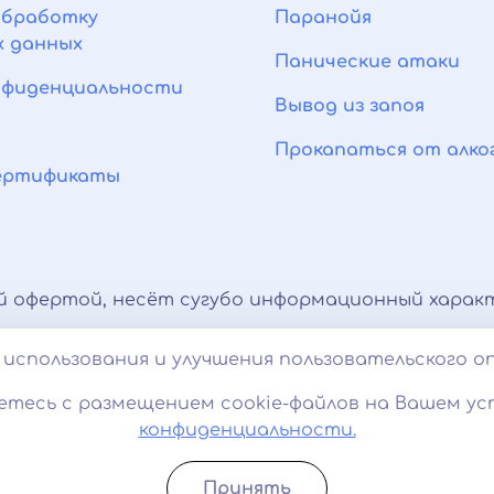
обработку
Паранойя
х данных
Панические атаки
нфиденциальности
Вывод из запоя
Прокапаться от алко
сертификаты
й офертой, несёт сугубо информационный характ
тироваться с врачом. Консультационные услуги,
использования и улучшения пользовательского о
 характер и не являются медицинскими услугам
етесь с размещением cookie-файлов на Вашем ус
ование cookies. 18+
конфиденциальности.
Принять