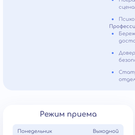
Погра
сцена
Психо
Професси
Береж
доста
Довер
безоп
Стату
отдел
Режим приема
Понедельник
Выходной