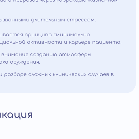
ий и неврозов через коррекцию жизненных
вызванными длительным стрессом.
живается принципа «минимально
циальной активности и карьере пациента.
е внимание созданию атмосферы
ха осуждения.
 разборе сложных клинических случаев в
икация