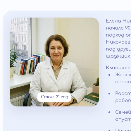
Елена Ни
начале 90
подход о
Николаев
под друг
щадящих 
Клиничес
Женск
перио
Расст
Стаж: 31 год
работ
Семей
опуст