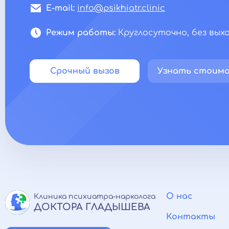
E-mail:
info@psikhiatr.clinic
Режим работы:
Круглосуточно, без вых
Срочный вызов
Узнать стоим
О нас
Клиника психиатра-нарколога
ДОКТОРА ГЛАДЫШЕВА
Контакты