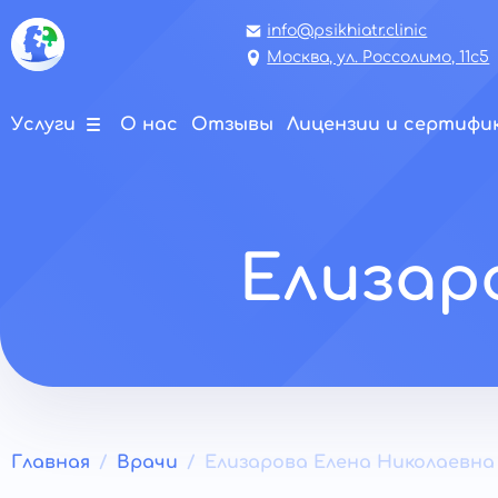
info@psikhiatr.clinic
Москва, ул. Россолимо, 11с5
Услуги
О нас
Отзывы
Лицензии и сертиф
Елизар
Главная
Врачи
Елизарова Елена Николаевна