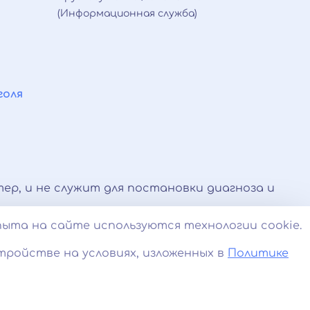
(Информационная служба)
голя
ер, и не служит для постановки диагноза и
 оказываемые по телефону, мессенджерам и в
пыта на сайте используются технологии cookie.
и.
тройстве на условиях, изложенных в
Политике